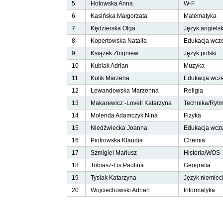
5
Hotowska Anna
W-F
6
Kasińska Małgorzata
Matematyka
7
Kędzierska Olga
Język angiels
8
Kopertowska Natalia
Edukacja wcz
9
Książek Zbigniew
Język polski
10
Kubiak Adrian
Muzyka
11
Kulik Marzena
Edukacja wcz
12
Lewandowska Marzenna
Religia
13
Makarewicz -Lovell Katarzyna
Technika/Ryt
14
Molenda Adamczyk Nina
Fizyka
15
Niedźwiecka Joanna
Edukacja wcze
16
Piotrowska Klaudia
Chemia
17
Szmigiel Mariusz
Historia/WOS
18
Tobiasz-Lis Paulina
Geografia
19
Tysiak Katarzyna
Język niemiec
20
Wojciechowski Adrian
Informatyka