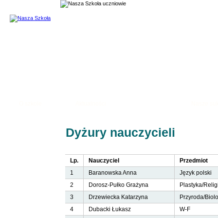
Temat: Organizacyjne
O szkole
Aktualności
Organizacyjne
Nasze su
Dyżury nauczycieli
Lp.
Nauczyciel
Przedmiot
1
Baranowska Anna
Język polski
2
Dorosz-Pułko Grażyna
Plastyka/Reli
3
Drzewiecka Katarzyna
Przyroda/Biol
4
Dubacki Łukasz
W-F