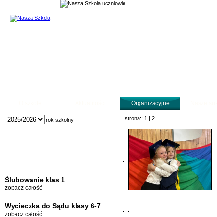
Temat: Foto galeria
O szkole
Aktualności
Organizacyjne
Nasze su
strona::
1
|
2
rok szkolny
Ślubowanie klas 1
zobacz całość
Wycieczka do Sądu klasy 6-7
zobacz całość